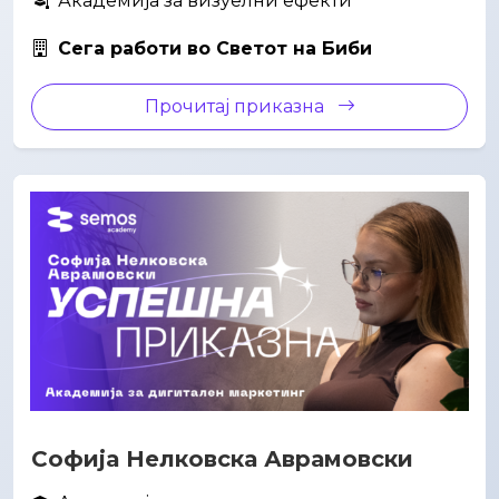
Не знаеш која
академија е за тебе?
Одговори на неколку прашања
и и добиј персонализирана
препорака.
Започни Кариерен Квиз