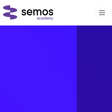
Please
note:
This
website
includes
an
accessibility
system.