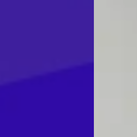
Каде работат нашите студенти
Career Center + поддршка за подготовка
и интервју.