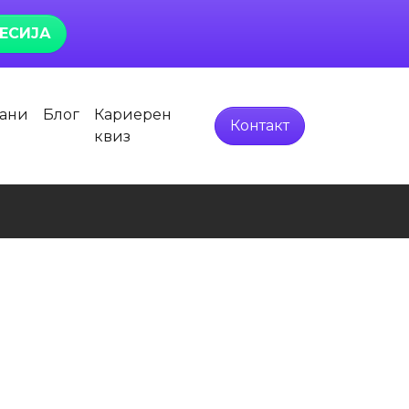
ЕСИЈА
тани
Блог
Кариерен
Контакт
квиз