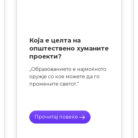
риери
5 причини зошто да
штата
учиш дигитален
тивци
маркетинг
нредно
Потребата за дигитални
ње на
маркетери постојано расте.
сте
Тие станаа едни од
ки
најбараните кадри и
шата
компаниите допрва сфаќаат
 во
дека одделот за дигитален
маркетинг е неопходен за
раст на бизнисот.