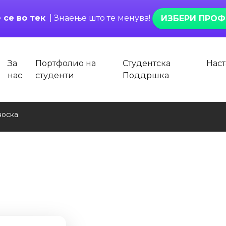
 се во тек
| Знаење што те менува!
ИЗБЕРИ ПРОФ
За
Портфолио на
Студентска
Нас
нас
студенти
Поддршка
носка