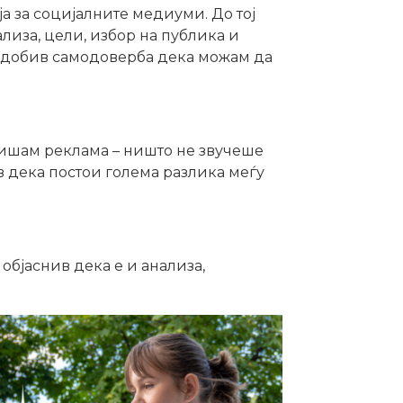
 за социјалните медиуми. До тој
ализа, цели, избор на публика и
 и добив самодоверба дека можам да
апишам реклама – ништо не звучеше
ив дека постои голема разлика меѓу
објаснив дека е и анализа,
о маркетер.“
Тој совет ми го смени
оката слика.