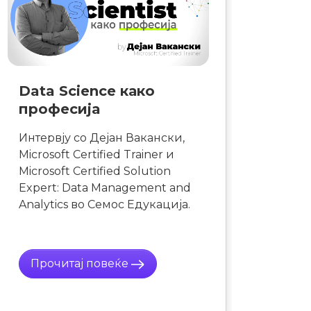
Од фантазија до
реалност
Во светот на Вештачката
интелигенција (AI) со нашиот
инструктор Илија Митров, прв
сертифициран AI practitioner
на Балканот.
Прочитај повеќе