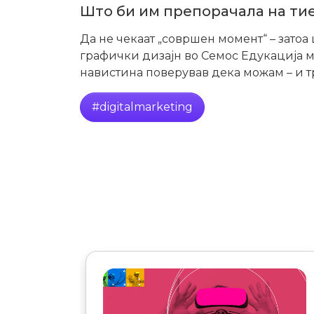
Што би им препорачала на тие
Да не чекаат „совршен момент“ – затоа
графички дизајн во Семос Едукација м
навистина поверував дека можам – и т
#digitalmarketing