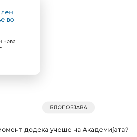
ален
е во
н нова
"
БЛОГ ОБЈАВА
 момент додека учеше на Академијата?