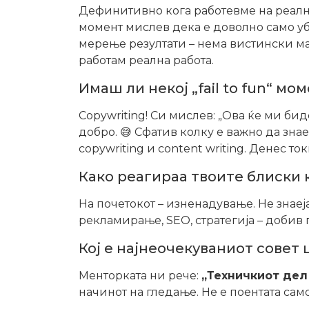
Дефинитивно кога работевме на реални
момент мислев дека е доволно само уба
мерење резултати – нема вистински ма
работам реална работа.
Имаш ли некој „fail to fun“ мо
Copywriting! Си мислев: „Ова ќе ми би
добро. 😅 Сфатив колку е важно да зна
copywriting и content writing. Денес 
Како реагираа твоите блиски 
На почетокот – изненадување. Не знаеј
рекламирање, SEO, стратегија – добив
Кој е најнеочекуваниот совет
Менторката ни рече:
„Техничкиот дел
начинот на гледање. Не е поентата сам