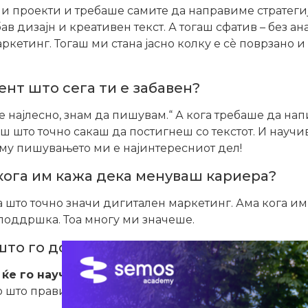
 проекти и требаше самите да направиме стратегија
в дизајн и креативен текст. А тогаш сфатив – без ан
ркетинг. Тогаш ми стана јасно колку е сè поврзано
мент што сега ти е забавен?
де најлесно, знам да пишувам.“ А кога требаше да н
еш што точно сакаш да постигнеш со текстот. И науч
токму пишувањето ми е најинтересниот дел!
кога им кажа дека менуваш кариера?
а што точно значи дигитален маркетинг. Ама кога им 
 поддршка. Тоа многу ми значеше.
 што го доби од менторите?
 ќе го научиш – ама важно е да размислуваш как
о што правиш, туку зошто. Почнав да ја гледам пошир