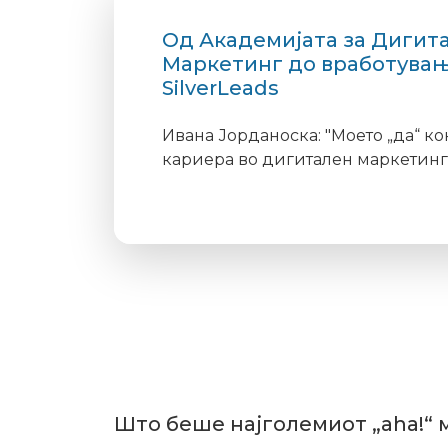
disabilities
Од Академијата за Дигит
who
Маркетинг до вработувањ
are
SilverLeads
using
a
Ивана Јорданоска: "Моето „да“ ко
screen
кариера во дигитален маркетинг
reader;
Press
Control-
F10
to
open
an
accessibility
menu.
Што беше најголемиот „aha!“