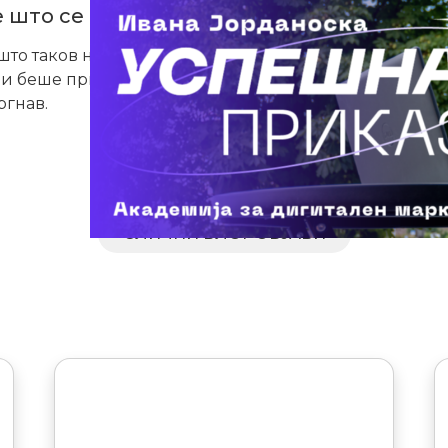
 што се двоумат дали да сменат кариер
 што таков нема. Ако нешто ти е интересно, пробај! 
и беше прв мал чекор, но таму добив сè: знаење, по
ргнав.
СЛИЧНИ БЛОГ ОБЈАВИ