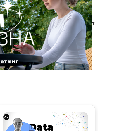
а?
Запишувањето на Академијата за
ддршка и самодоверба. Таму за првпат