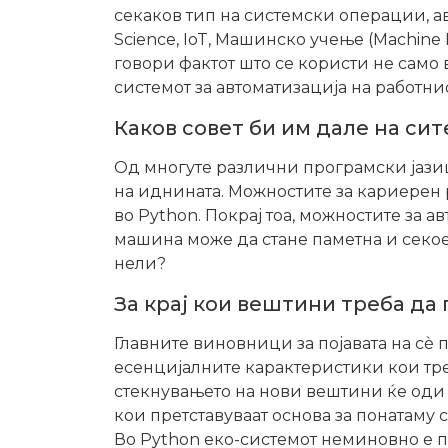
секаков тип на системски операции, авт
Science, IoT, Машинско учење (Machine 
говори фактот што се користи не само 
системот за автоматизација на работни
Каков совет би им дале на си
Од многуте различни програмски јазици
на иднината. Можностите за кариерен 
во Python. Покрај тоа, можностите за 
машина може да стане паметна и секое
нели?
За крај кои вештини треба да
Главните виновници за појавата на сѐ
есенцијалните карактеристики кои тре
стекнувањето на нови вештини ќе оди 
кои претставуваат основа за понатаму с
Во Python еко-системот неминовно е п