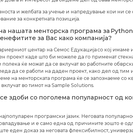
вноста и желбата за учење и напредување кои ни се 
вание за конкретната позиција.
на нашата менторска програма за Python
бенефитите за Вас како компанија?
ариерниот центар на Семос Едукација со кој имаме ис
ен проект каде што би можеле да го применат стекна
полека ќе можат да се вклучат во работните обврски
леда да се работи на даден проект, како дел од тим 
реме на менторската програма ќе се запознаеме со 
вклучат во тимот на Sample Solutions.
се здоби со поголема популарност од ког
 најпопуларен програмски јазик. Неговата популарно
а совладување и е само една од причините зошто е о
те еден доказ за неговата флексибилност, универзал