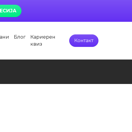
ЕСИЈА
тани
Блог
Кариерен
Контакт
квиз