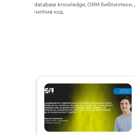
database knowledge, ORM библиотеки, до
читлив код.