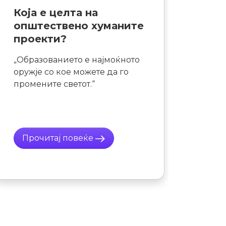
5 причини зошто да
учиш дигитален
маркетинг
Потребата за дигитални
маркетери постојано расте.
Тие станаа едни од
најбараните кадри и
компаниите допрва сфаќаат
дека одделот за дигитален
маркетинг е неопходен за
раст на бизнисот.
Прочитај повеќе