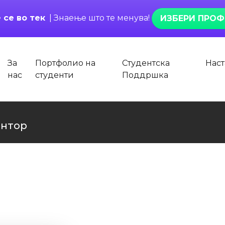
 се во тек
| Знаење што те менува!
ИЗБЕРИ ПРОФ
За
Портфолио на
Студентска
Нас
нас
студенти
Поддршка
ентор