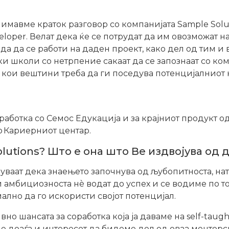
имавме краток разговор со компанијата Sample Soluti
eloper. Велат дека ќе се потрудат да им овозможат н
да да се работи на даден проект, како дел од тим и
и школи со нетрпение сакаат да се запознаат со ко
 кои вештини треба да ги поседува потенцијалниот 
работка со Семос Едукација и за крајниот продукт о
во Кариерниот центар.
olutions? Што е она што Ве издвојува од
ваат дека знаењето започнува од љубопитноста, нат
и амбициозноста нè водат до успех и се водиме по т
ално да го искористи својот потенцијал.
о шансата за соработка која ја даваме на self-taugh
де доаѓа и интересот да бидеме дел од оваа менторс