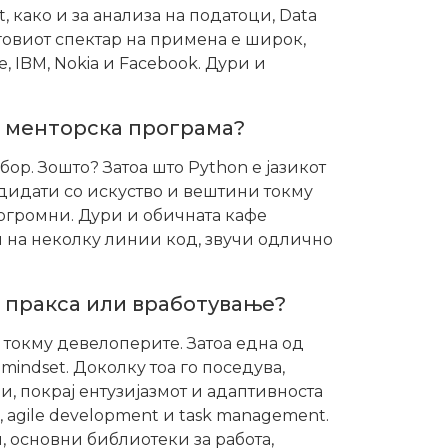
, како и за анализа на податоци, Data
еговиот спектар на примена е широк,
, IBM, Nokia и Facebook. Дури и
та менторска програма?
ор. Зошто? Затоа што Python е јазикот
ндидати со искуство и вештини токму
 огромни. Дури и обичната кафе
ш на неколку линии код, звучи одлично
а пракса или вработување?
 токму девелоперите. Затоа една од
indset. Доколку тоа го поседува,
, покрај ентузијазмот и адаптивноста
, agile development и task management.
, основни библиотеки за работа,