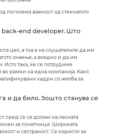
од поголема важност од стекнатото
 back-end developer. Што
та цел, а тоа е на слушателите да им
тото знаење, а воедно и да им
. Исто така, ќе се потрудиме
и во рамки на една компанија. Како
квалификувани кадри со желба за
а и да било. Зошто станува се
ст пред сѐ се должи на лесната
дличен за почетници. Широката
ност и сестраност. Се користи за