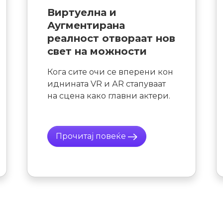
Дизајнер на ентериери
– работа од соништата
на младите креативци
Дали поседувате извонредно
чувство за комбинирање на
различни нешта? Дали сте
креативни, со уметнички
афинитети и сакате вашата
кариера да ја развиете во
оваа насока?
Прочитај повеќе