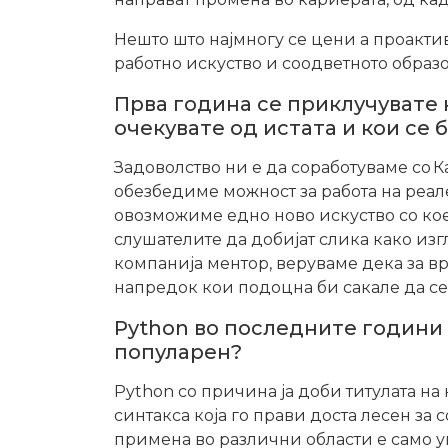
Нешто што најмногу се цени а проакти
работно искуство и соодветното образо
Прва година се приклучувате 
очекувате од истата и кои се 
Задоволство ни е да соработуваме со К
обезбедиме можност за работа на реал
овозможиме едно ново искуство со кое 
слушателите да добијат слика како изг
компанија ментор, веруваме дека за в
напредок кои подоцна би сакале да се 
Python во последните години 
популарен?
Python со причина ја доби титулата на
синтакса која го прави доста лесен з
примена во различни области е само уш