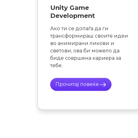
Data Science како
маните
професија
Интервју со Дејан Вакански,
Microsoft Certified Trainer и
моќното
Microsoft Certified Solution
да го
Expert: Data Management and
Analytics во Семос Едукација.
Прочитај повеќе