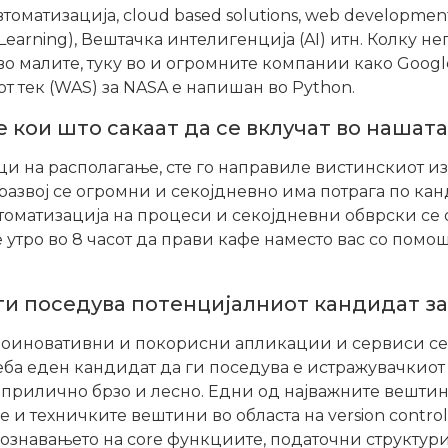
оматизација, cloud based solutions, web development
Learning), Вештачка интелигенција (AI) итн. Колку н
во малите, туку во и огромните компании како Google
от тек (WAS) за NASA е напишан во Python.
те кои што сакаат да се вклучат во наша
 на располагање, сте го направиле вистинскиот изб
развој се огромни и секојдневно има потрага по ка
автоматизација на процеси и секојдневни обврски се
 утро во 8 часот да прави кафе наместо вас со помо
 ги поседува потенцијалниот кандидат з
 поиновативни и покорисни апликации и сервиси се
ба еден кандидат да ги поседува е истражувачкиот m
прилично брзо и лесно. Едни од најважните вештини
е и техничките вештини во областа на version control
ознавањето на core функциите, податочни структури