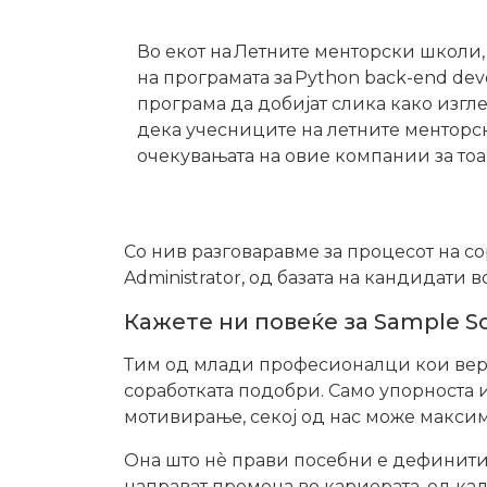
Во екот на Летните менторски школи, 
на програмата за Python back-end dev
програма да добијат слика како изгле
дека учесниците на летните менторск
очекувањата на овие компании за тоа
Со нив разговаравме за процесот на со
Administrator, од базата на кандидати 
Кажете ни повеќе за Sample S
Тим од млади професионалци кои веру
соработката подобри. Само упорноста 
мотивирање, секој од нас може максим
Она што нè прави посебни е дефинитивн
направат промена во кариерата, oд ка