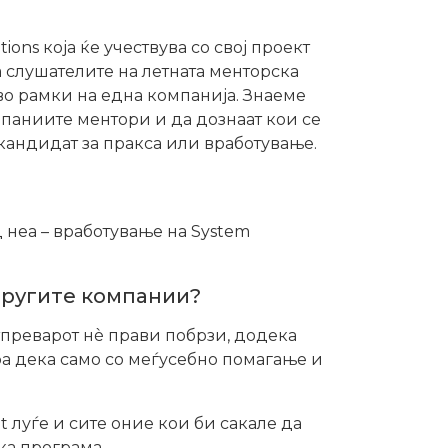
ons која ќе учествува со свој проект
а слушателите на летната менторска
 во рамки на една компанија. Знаеме
мпаниите ментори и да дознаат кои се
кандидат за пракса или вработување.
д неа – вработување на System
 другите компании?
преварот нè прави побрзи, додека
оа дека само со меѓусебно помагање и
t луѓе и сите оние кои би сакале да
ка програма.