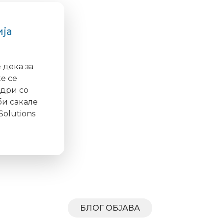
ија
 дека за
е се
адри со
би сакале
Solutions
БЛОГ ОБЈАВА