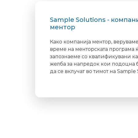
disabilities
who
Sample Solutions - компан
are
ментор
using
a
Како компанија ментор, веруваме
screen
време на менторската програма ќ
reader;
запознаеме со квалификувани к
Press
желба за напредок кои подоцна 
Control-
да се вклучат во тимот на Sample 
F10
to
open
an
accessibility
menu.